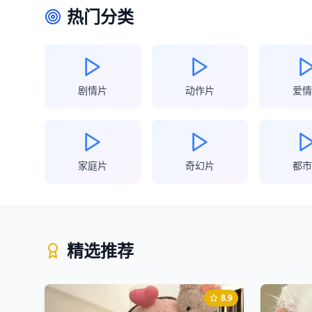
热门分类
剧情片
动作片
爱情
家庭片
奇幻片
都市
精选推荐
8.9