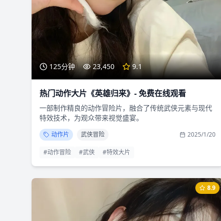
125分钟
23,450
9.1
热门动作大片《英雄归来》- 免费在线观看
一部制作精良的动作冒险片，融合了传统武侠元素与现代
特效技术，为观众带来视觉盛宴。
动作片
武侠冒险
2025/1/20
#
动作冒险
#
武侠
#
特效大片
8.9