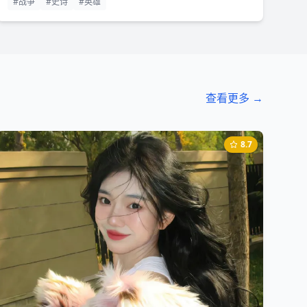
#
战争
#
史诗
#
英雄
查看更多 →
8.7