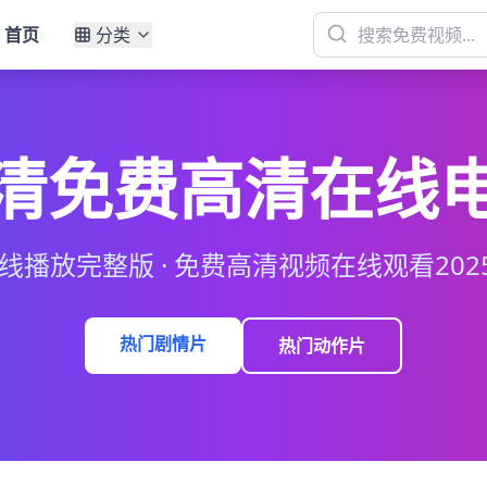
首页
分类
清免费高清在线
播放完整版 · 免费高清视频在线观看2025
热门剧情片
热门动作片