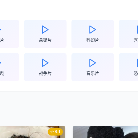
片
悬疑片
科幻片
喜
剧
战争片
音乐片
恐
9.1